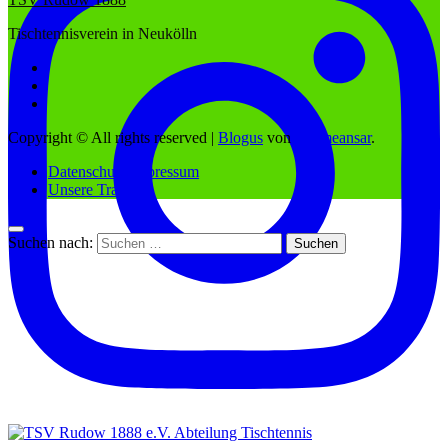
Tischtennisverein in Neukölln
Copyright © All rights reserved
|
Blogus
von
Themeansar
.
Datenschutz/Impressum
Unsere Trainer
Suchen nach: