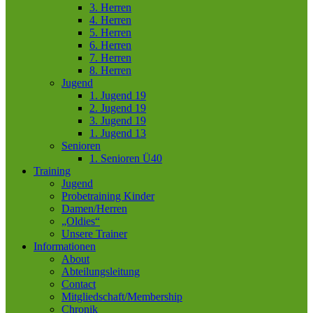
3. Herren
4. Herren
5. Herren
6. Herren
7. Herren
8. Herren
Jugend
1. Jugend 19
2. Jugend 19
3. Jugend 19
1. Jugend 13
Senioren
1. Senioren Ü40
Training
Jugend
Probetraining Kinder
Damen/Herren
„Oldies“
Unsere Trainer
Informationen
About
Abteilungsleitung
Contact
Mitgliedschaft/Membership
Chronik