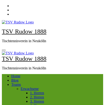
Zum
Inhalt
springen
TSV Rudow 1888
Tischtennisverein in Neukölln
TSV Rudow 1888
Tischtennisverein in Neukölln
Home
Blog
Teams
Erwachsene
1. Herren
2. Herren
3. Herren