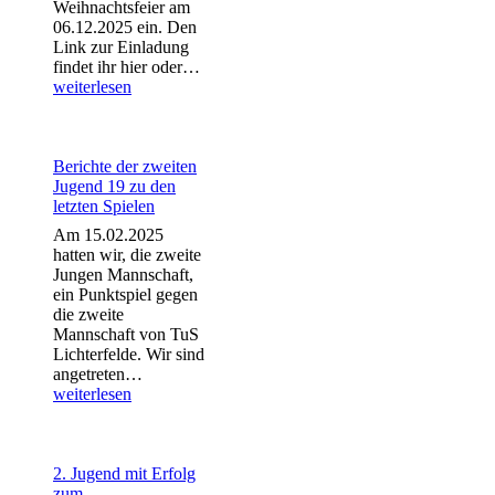
Weihnachtsfeier am
06.12.2025 ein. Den
Link zur Einladung
Weihnachtsfeier
findet ihr hier oder…
2025
weiterlesen
Berichte der zweiten
Jugend 19 zu den
letzten Spielen
Am 15.02.2025
hatten wir, die zweite
Jungen Mannschaft,
ein Punktspiel gegen
die zweite
Mannschaft von TuS
Lichterfelde. Wir sind
Berichte
angetreten…
der
weiterlesen
zweiten
Jugend
19
zu
2. Jugend mit Erfolg
den
zum