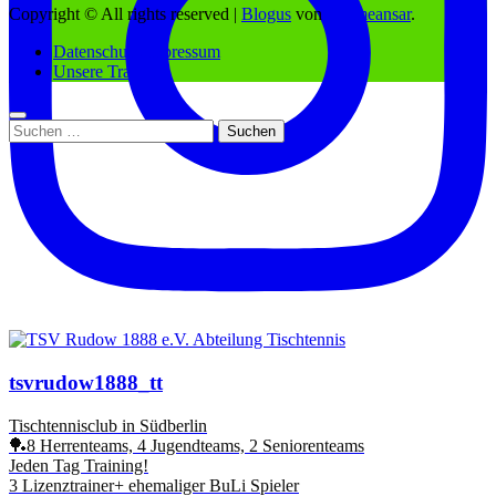
Copyright © All rights reserved
|
Blogus
von
Themeansar
.
Datenschutz/Impressum
Unsere Trainer
Suchen
nach:
tsvrudow1888_tt
Tischtennisclub in Südberlin
🏓8 Herrenteams, 4 Jugendteams, 2 Seniorenteams
Jeden Tag Training!
3 Lizenztrainer+ ehemaliger BuLi Spieler