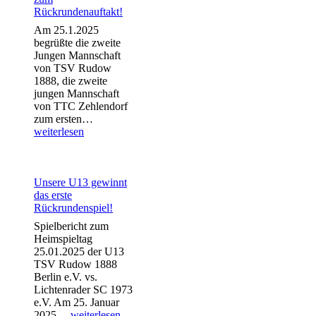
letzten
Rückrundenauftakt!
Spielen
Am 25.1.2025
begrüßte die zweite
Jungen Mannschaft
von TSV Rudow
1888, die zweite
jungen Mannschaft
von TTC Zehlendorf
2.
zum ersten…
Jugend
weiterlesen
mit
Erfolg
zum
Rückrundenauftakt!
Unsere U13 gewinnt
das erste
Rückrundenspiel!
Spielbericht zum
Heimspieltag
25.01.2025 der U13
TSV Rudow 1888
Berlin e.V. vs.
Lichtenrader SC 1973
e.V. Am 25. Januar
Unsere
2025…
weiterlesen