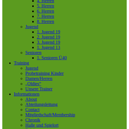
4. Herren
5. Herren
6. Herren
7. Herren
8. Herren
Jugend
1. Jugend 19
2. Jugend 19
3. Jugend 19
1. Jugend 13
Senioren
1. Senioren Ü40
Training
Jugend
Probetraining Kinder
Damen/Herren
„Oldies“
Unsere Trainer
Informationen
About
Abteilungsleitung
Contact
Mitgliedschaft/Membership
Chronik
Halle und Spielort