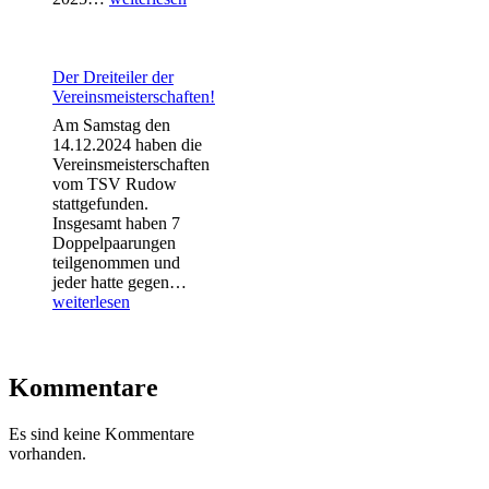
U13
gewinnt
das
erste
Der Dreiteiler der
Rückrundenspiel!
Vereinsmeisterschaften!
Am Samstag den
14.12.2024 haben die
Vereinsmeisterschaften
vom TSV Rudow
stattgefunden.
Insgesamt haben 7
Doppelpaarungen
teilgenommen und
Der
jeder hatte gegen…
Dreiteiler
weiterlesen
der
Vereinsmeisterschaften!
Kommentare
Es sind keine Kommentare
vorhanden.