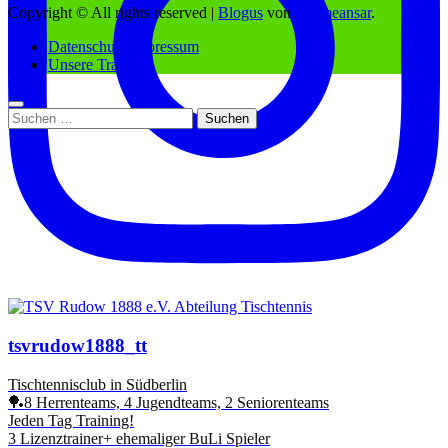
Copyright © All rights reserved
|
Blogus
von
Themeansar
.
Datenschutz/Impressum
Unsere Trainer
Suchen
nach:
tsvrudow1888_tt
Tischtennisclub in Südberlin
🏓8 Herrenteams, 4 Jugendteams, 2 Seniorenteams
Jeden Tag Training!
3 Lizenztrainer+ ehemaliger BuLi Spieler