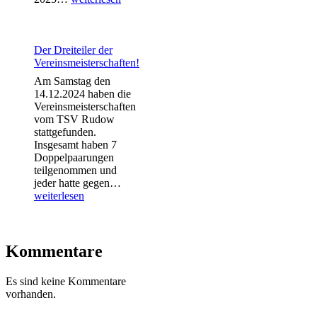
U13
gewinnt
das
erste
Der Dreiteiler der
Rückrundenspiel!
Vereinsmeisterschaften!
Am Samstag den
14.12.2024 haben die
Vereinsmeisterschaften
vom TSV Rudow
stattgefunden.
Insgesamt haben 7
Doppelpaarungen
teilgenommen und
Der
jeder hatte gegen…
Dreiteiler
weiterlesen
der
Vereinsmeisterschaften!
Kommentare
Es sind keine Kommentare
vorhanden.