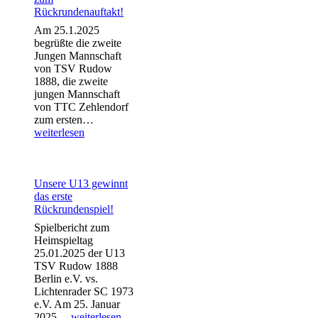
letzten
Rückrundenauftakt!
Spielen
Am 25.1.2025
begrüßte die zweite
Jungen Mannschaft
von TSV Rudow
1888, die zweite
jungen Mannschaft
von TTC Zehlendorf
2.
zum ersten…
Jugend
weiterlesen
mit
Erfolg
zum
Rückrundenauftakt!
Unsere U13 gewinnt
das erste
Rückrundenspiel!
Spielbericht zum
Heimspieltag
25.01.2025 der U13
TSV Rudow 1888
Berlin e.V. vs.
Lichtenrader SC 1973
e.V. Am 25. Januar
Unsere
2025…
weiterlesen