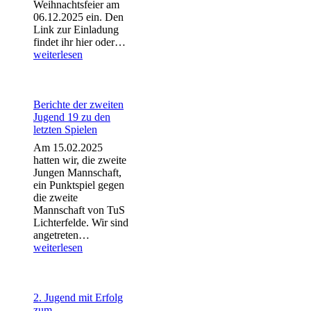
Weihnachtsfeier am
06.12.2025 ein. Den
Link zur Einladung
Weihnachtsfeier
findet ihr hier oder…
2025
weiterlesen
Berichte der zweiten
Jugend 19 zu den
letzten Spielen
Am 15.02.2025
hatten wir, die zweite
Jungen Mannschaft,
ein Punktspiel gegen
die zweite
Mannschaft von TuS
Lichterfelde. Wir sind
Berichte
angetreten…
der
weiterlesen
zweiten
Jugend
19
zu
2. Jugend mit Erfolg
den
zum