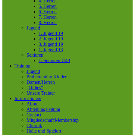
4. Herren
5. Herren
6. Herren
7. Herren
8. Herren
Jugend
1. Jugend 19
2. Jugend 19
3. Jugend 19
1. Jugend 13
Senioren
1. Senioren Ü40
Training
Jugend
Probetraining Kinder
Damen/Herren
„Oldies“
Unsere Trainer
Informationen
About
Abteilungsleitung
Contact
Mitgliedschaft/Membership
Chronik
Halle und Spielort