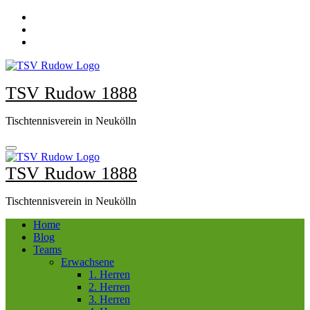
Zum
Inhalt
springen
TSV Rudow 1888
Tischtennisverein in Neukölln
TSV Rudow 1888
Tischtennisverein in Neukölln
Home
Blog
Teams
Erwachsene
1. Herren
2. Herren
3. Herren