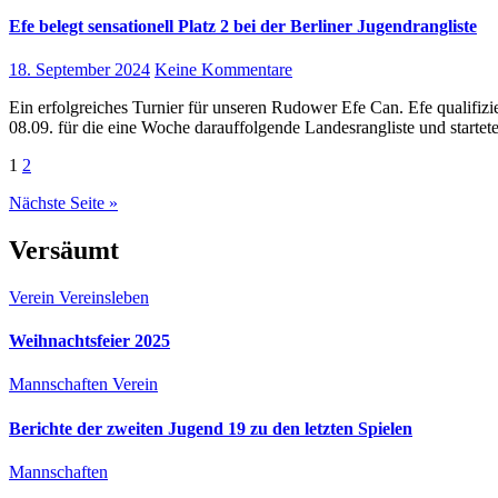
Efe belegt sensationell Platz 2 bei der Berliner Jugendrangliste
18. September 2024
Keine Kommentare
Ein erfolgreiches Turnier für unseren Rudower Efe Can. Efe qualifizierte sich mit dem überraschenden Sieg der 2. Vorrangliste, am Sonntag den
08.09. für die eine Woche darauffolgende Landesrangliste und starte
Seitennummerierung
1
2
der
Nächste Seite »
Beiträge
Versäumt
Verein
Vereinsleben
Weihnachtsfeier 2025
Mannschaften
Verein
Berichte der zweiten Jugend 19 zu den letzten Spielen
Mannschaften