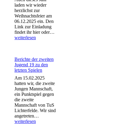
laden wir wieder
herzlichst zur
Weihnachtsfeier am
06.12.2025 ein. Den
Link zur Einladung
Weihnachtsfeier
findet ihr hier oder…
2025
weiterlesen
Berichte der zweiten
Jugend 19 zu den
letzten Spielen
Am 15.02.2025
hatten wir, die zweite
Jungen Mannschaft,
ein Punktspiel gegen
die zweite
Mannschaft von TuS
Lichterfelde. Wir sind
Berichte
angetreten…
der
weiterlesen
zweiten
Jugend