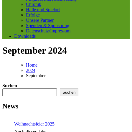
Chronik
Halle und Spielort
Erfolge
Unsere Partner
Spenden & Sponsoring
Datenschutz/Impressum
Downloads
September 2024
Home
2024
September
Suchen
Suchen
News
Weihnachtsfeier 2025
Auch dieses Jahr