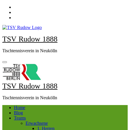
Zum
Inhalt
springen
TSV Rudow 1888
Tischtennisverein in Neukölln
TSV Rudow 1888
Tischtennisverein in Neukölln
Home
Blog
Teams
Erwachsene
1. Herren