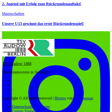
2. Jugend mit Erfolg zum Rückrundenauftakt!
Mannschaften
Unsere U13 gewinnt das erste Rückrundenspiel!
TSV Rudow 1888
Tischtennisverein in Neukölln
Copyright © All rights reserved
|
Blogus
von
Themeansar
.
Datenschutz/Impressum
Unsere Trainer