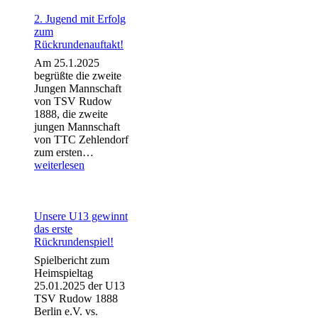
19
zu
2. Jugend mit Erfolg
den
zum
letzten
Rückrundenauftakt!
Spielen
Am 25.1.2025
begrüßte die zweite
Jungen Mannschaft
von TSV Rudow
1888, die zweite
jungen Mannschaft
von TTC Zehlendorf
2.
zum ersten…
Jugend
weiterlesen
mit
Erfolg
zum
Rückrundenauftakt!
Unsere U13 gewinnt
das erste
Rückrundenspiel!
Spielbericht zum
Heimspieltag
25.01.2025 der U13
TSV Rudow 1888
Berlin e.V. vs.