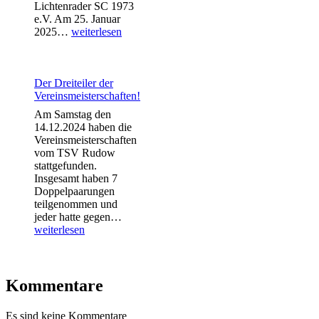
Lichtenrader SC 1973
e.V. Am 25. Januar
Unsere
2025…
weiterlesen
U13
gewinnt
das
erste
Der Dreiteiler der
Rückrundenspiel!
Vereinsmeisterschaften!
Am Samstag den
14.12.2024 haben die
Vereinsmeisterschaften
vom TSV Rudow
stattgefunden.
Insgesamt haben 7
Doppelpaarungen
teilgenommen und
Der
jeder hatte gegen…
Dreiteiler
weiterlesen
der
Vereinsmeisterschaften!
Kommentare
Es sind keine Kommentare