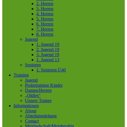
2. Herren
3. Herren
4. Herren
5. Herren
6. Herren
7. Herren
8. Herren
Jugend
1. Jugend 19
2. Jugend 19
3. Jugend 19
1. Jugend 13
Senioren
1. Senioren Ü40
Training
Jugend
Probetraining Kinder
Damen/Herren
„Oldies“
Unsere Trainer
Informationen
About
Abteilungsleitung
Contact
Mitgliedschaft/Membership