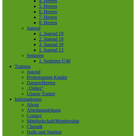
4. Herren
5. Herren
6. Herren
7. Herren
8. Herren
Jugend
1. Jugend 19
2. Jugend 19
3. Jugend 19
1. Jugend 13
Senioren
1. Senioren Ü40
Training
Jugend
Probetraining Kinder
Damen/Herren
„Oldies“
Unsere Trainer
Informationen
About
Abteilungsleitung
Contact
Mitgliedschaft/Membership
Chronik
Halle und Spielort