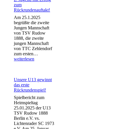
den
zum
letzten
Rückrundenauftakt!
Spielen
Am 25.1.2025
begrüßte die zweite
Jungen Mannschaft
von TSV Rudow
1888, die zweite
jungen Mannschaft
von TTC Zehlendorf
2.
zum ersten…
Jugend
weiterlesen
mit
Erfolg
zum
Rückrundenauftakt!
Unsere U13 gewinnt
das erste
Rückrundenspiel!
Spielbericht zum
Heimspieltag
25.01.2025 der U13
TSV Rudow 1888
Berlin e.V. vs.
Lichtenrader SC 1973
e.V. Am 25. Januar