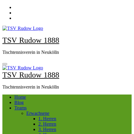
Zum
Inhalt
springen
TSV Rudow 1888
Tischtennisverein in Neukölln
TSV Rudow 1888
Tischtennisverein in Neukölln
Home
Blog
Teams
Erwachsene
1. Herren
2. Herren
3. Herren