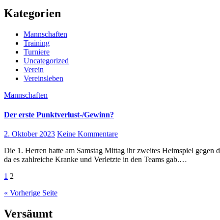
Kategorien
Mannschaften
Training
Turniere
Uncategorized
Verein
Vereinsleben
Mannschaften
Der erste Punktverlust-/Gewinn?
2. Oktober 2023
Keine Kommentare
Die 1. Herren hatte am Samstag Mittag ihr zweites Heimspiel gegen den SC Charlottenburg. Beide Mannschaften spielten mit zwei Ersatzspielern
da es zahlreiche Kranke und Verletzte in den Teams gab.…
Seitennummerierung
1
2
der
« Vorherige Seite
Beiträge
Versäumt