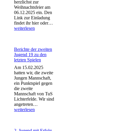
herzlichst zur
Weihnachtsfeier am
06.12.2025 ein. Den
Link zur Einladung
Weihnachtsfeier
findet ihr hier oder…
2025
weiterlesen
Berichte der zweiten
Jugend 19 zu den
letzten Spielen
Am 15.02.2025
hatten wir, die zweite
Jungen Mannschaft,
ein Punktspiel gegen
die zweite
Mannschaft von TuS
Lichterfelde. Wir sind
Berichte
angetreten…
der
weiterlesen
zweiten
Jugend
19
zu
2. Jugend mit Erfolg