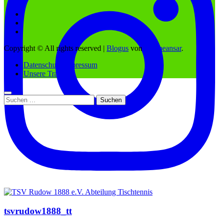
Copyright © All rights reserved
|
Blogus
von
Themeansar
.
Datenschutz/Impressum
Unsere Trainer
Suchen
nach:
tsvrudow1888_tt