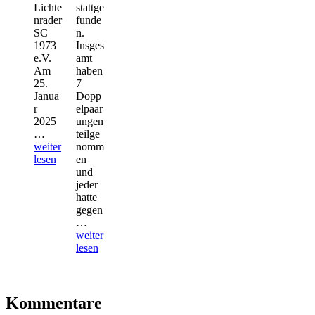
Lichte
stattge
nrader
funde
SC
n.
1973
Insges
e.V.
amt
Am
haben
25.
7
Janua
Dopp
r
elpaar
2025
ungen
Unsere
…
teilge
U13
weiter
nomm
gewinnt
lesen
en
das
und
erste
jeder
Rückrundenspiel!
hatte
gegen
Der
…
Dreiteiler
weiter
der
lesen
Vereinsmeisterschaften!
Kommentare