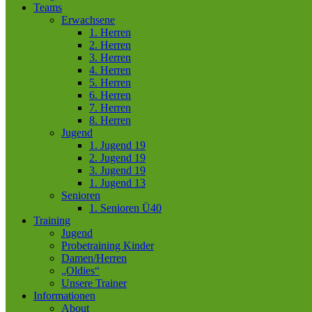
Teams
Erwachsene
1. Herren
2. Herren
3. Herren
4. Herren
5. Herren
6. Herren
7. Herren
8. Herren
Jugend
1. Jugend 19
2. Jugend 19
3. Jugend 19
1. Jugend 13
Senioren
1. Senioren Ü40
Training
Jugend
Probetraining Kinder
Damen/Herren
„Oldies“
Unsere Trainer
Informationen
About