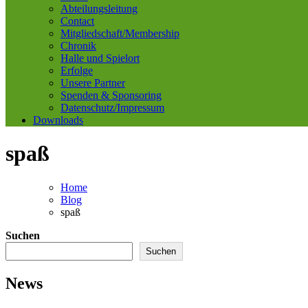
Abteilungsleitung
Contact
Mitgliedschaft/Membership
Chronik
Halle und Spielort
Erfolge
Unsere Partner
Spenden & Sponsoring
Datenschutz/Impressum
Downloads
spaß
Home
Blog
spaß
Suchen
Suchen
News