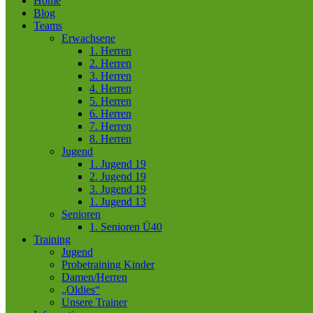
Home
Blog
Teams
Erwachsene
1. Herren
2. Herren
3. Herren
4. Herren
5. Herren
6. Herren
7. Herren
8. Herren
Jugend
1. Jugend 19
2. Jugend 19
3. Jugend 19
1. Jugend 13
Senioren
1. Senioren Ü40
Training
Jugend
Probetraining Kinder
Damen/Herren
„Oldies“
Unsere Trainer