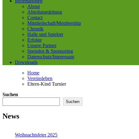
Informationen
About
Abteilungsleitung
Contact
Mitgliedschaft/Membership
Chronik
Halle und Spielort
Erfolge
Unsere Partner
Spenden & Sponsoring
Datenschutz/Impressum
Downloads
Home
Vereinsleben
Eltern-Kind Turnier
Suchen
Suchen
News
Weihnachtsfeier 2025